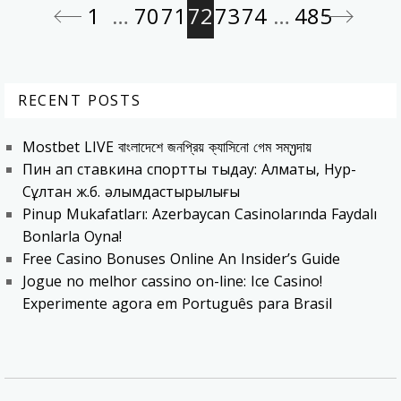
1
…
70
71
72
73
74
…
485
RECENT POSTS
Mostbet LIVE বাংলাদেশে জনপ্রিয় ক্যাসিনো গেম সমუদায়
Пин ап ставкина спортты тыңдау: Алматы, Нур-
Сұлтан ж.б. əлымдастырылығы
Pinup Mukafatları: Azerbaycan Casinolarında Faydalı
Bonlarla Oyna!
Free Casino Bonuses Online An Insider’s Guide
Jogue no melhor cassino on-line: Ice Casino!
Experimente agora em Português para Brasil