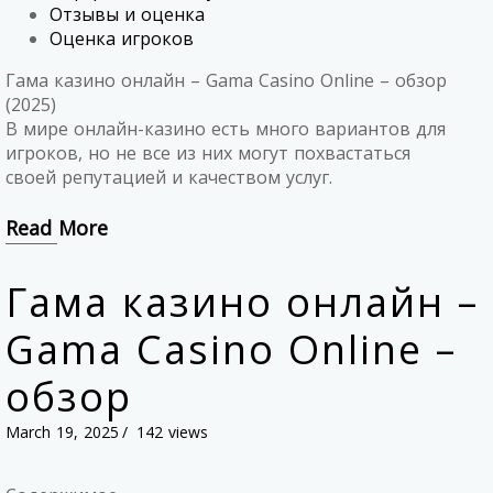
Отзывы и оценка
Оценка игроков
Гама казино онлайн – Gama Casino Online – обзор
(2025)
В мире онлайн-казино есть много вариантов для
игроков, но не все из них могут похвастаться
своей репутацией и качеством услуг.
Read More
Гама казино онлайн –
Gama Casino Online –
обзор
March 19, 2025
142 views