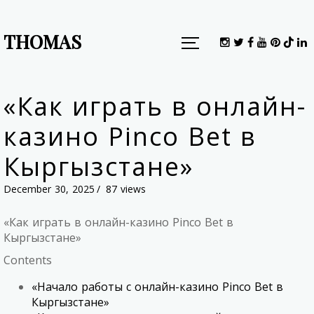
THOMAS
«Как играть в онлайн-
казино Pinco Bet в
Кыргызстане»
December 30, 2025
87 views
«Как играть в онлайн-казино Pinco Bet в
Кыргызстане»
Contents
«Начало работы с онлайн-казино Pinco Bet в
Кыргызстане»