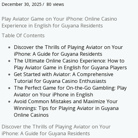
December 30, 2025
80 views
Play Aviator Game on Your iPhone: Online Casino
Experience in English for Guyana Residents
Table Of Contents
Discover the Thrills of Playing Aviator on Your
iPhone: A Guide for Guyana Residents
The Ultimate Online Casino Experience: How to
Play Aviator Game in English for Guyana Players
Get Started with Aviator: A Comprehensive
Tutorial for Guyana Casino Enthusiasts
The Perfect Game for On-the-Go Gambling: Play
Aviator on Your iPhone in English
Avoid Common Mistakes and Maximize Your
Winnings: Tips for Playing Aviator in Guyana
Online Casinos
Discover the Thrills of Playing Aviator on Your
iPhone: A Guide for Guyana Residents