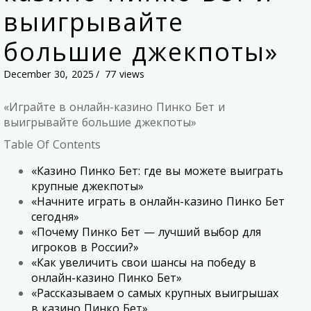
выигрывайте
большие джекпоты»
December 30, 2025
77 views
«Играйте в онлайн-казино Пинко Бет и
выигрывайте большие джекпоты»
Table Of Contents
«Казино Пинко Бет: где вы можете выиграть
крупные джекпоты»
«Начните играть в онлайн-казино Пинко Бет
сегодня»
«Почему Пинко Бет — лучший выбор для
игроков в России?»
«Как увеличить свои шансы на победу в
онлайн-казино Пинко Бет»
«Рассказываем о самых крупных выигрышах
в казино Пинко Бет»