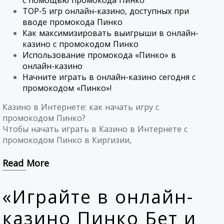
с помощью промокода Пинко
ТOP-5 игр онлайн-казино, доступных при
вводе промокода Пинко
Как максимизировать выигрыши в онлайн-
казино с промокодом Пинко
Использование промокода «Пинко» в
онлайн-казино
Начните играть в онлайн-казино сегодня с
промокодом «Пинко»!
Казино в Интернете: как начать игру с
промокодом Пинко?
Чтобы начать играть в Казино в Интернете с
промокодом Пинко в Киргизии,
Read More
«Играйте в онлайн-
казино Пинко Бет и