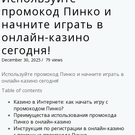
промокод Пинко и
начните играть в
онлайн-казино
сегодня!
December 30, 2025
79 views
Используйте промокод Пинко и начните играть в
онлайн-казино сегодня!
Table of contents
Казино в Интернете: как начать игру с
промокодом Пинко?
Преимущества использования промокода
Пинко в онлайн-казино
Инструкция по регистрации в онлайн-казино