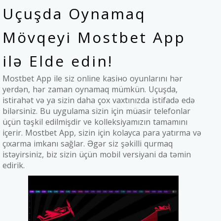
Uçuşda Oynamaq
Mövqeyi Mostbet App
ilə Elde edin!
Mostbet App ile siz online kasiно oyunlarını hər
yerdən, hər zaman oynamaq mümkün. Uçuşda,
istirahət və ya sizin daha çox vaxtınızda istifadə edə
bilərsiniz. Bu uygulama sizin için müasir telefonlar
üçün təşkil edilmişdir ve kolleksiyamızın tamamını
içerir. Mostbet App, sizin için kolayca para yatırma və
çıxarma imkanı sağlar. Əgər siz şəkilli qurmaq
istəyirsiniz, biz sizin üçün mobil versiyani da təmin
edirik.