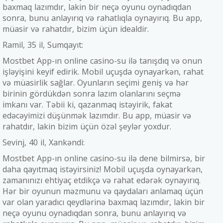
baxmaq lazımdır, lakin bir neçə oyunu oynadıqdan
sonra, bunu anlayırıq və rahatlıqla oynayırıq. Bu app,
müasir və rahatdır, bizim üçün idealdir.
Ramil, 35 il, Sumqayıt:
Mostbet App-ın online casino-su ilə tanışdıq və onun
işləyişini keyif edirik. Mobil uçuşda oynayarkən, rahat
və müasirlik sağlar. Oyunların seçimi geniş və hər
birinin gördükdən sonra lazım olanlarını seçmə
imkanı var. Təbii ki, qazanmaq istəyirik, fakat
edəcəyimizi düşünmək lazımdır. Bu app, müasir və
rahatdır, lakin bizim üçün özəl şeylər yoxdur.
Sevinj, 40 il, Xankəndi:
Mostbet App-ın online casino-su ilə dene bilmirsə, bir
daha qayıtmaq istəyirsiniz! Mobil uçuşda oynayarkən,
zamanınızı ehtiyaç etdikçə və rahat edərək oynayırıq.
Hər bir oyunun məzmunu və qaydaları anlamaq üçün
var olan yaradıcı qeydlərinə baxmaq lazımdır, lakin bir
neçə oyunu oynadıqdan sonra, bunu anlayırıq və