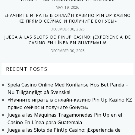
MAY 19, 2026
«НАЧНИТЕ ИГРАТЬ В ОНЛАЙН-КАЗИНО PIN UP КАЗINO
KZ ПРЯМО СЕЙЧАС И ПОЛУЧИТЕ БОНУСЫ»
DECEMBER 30, 2025
JUEGA A LAS SLOTS DE PINUP CASINO: ¡EXPERIENCIA DE
CASINO EN LÍNEA EN GUATEMALA!
DECEMBER 30, 2025
RECENT POSTS
Spela Casino Online Med Konfianse Hos Bet Panda –
Nu Tillgängligt på Svenska!
«Начните играть в онлайн-казино Pin Up Казino KZ
прямо сейчас и получите бонусы»
Juega a las Máquinas Tragamonedas Pin Up en el
Casino En Línea para Guatemala
Juega a las Slots de PinUp Casino: ¡Experiencia de