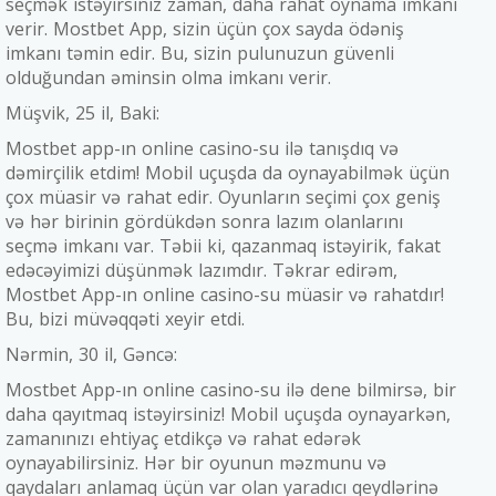
seçmək istəyirsiniz zaman, daha rahat oynama imkani
verir. Mostbet App, sizin üçün çox sayda ödəniş
imkanı təmin edir. Bu, sizin pulunuzun güvenli
olduğundan əminsin olma imkanı verir.
Müşvik, 25 il, Baki:
Mostbet app-ın online casino-su ilə tanışdıq və
dəmirçilik etdim! Mobil uçuşda da oynayabilmək üçün
çox müasir və rahat edir. Oyunların seçimi çox geniş
və hər birinin gördükdən sonra lazım olanlarını
seçmə imkanı var. Təbii ki, qazanmaq istəyirik, fakat
edəcəyimizi düşünmək lazımdır. Təkrar edirəm,
Mostbet App-ın online casino-su müasir və rahatdır!
Bu, bizi müvəqqəti xeyir etdi.
Nərmin, 30 il, Gəncə:
Mostbet App-ın online casino-su ilə dene bilmirsə, bir
daha qayıtmaq istəyirsiniz! Mobil uçuşda oynayarkən,
zamanınızı ehtiyaç etdikçə və rahat edərək
oynayabilirsiniz. Hər bir oyunun məzmunu və
qaydaları anlamaq üçün var olan yaradıcı qeydlərinə