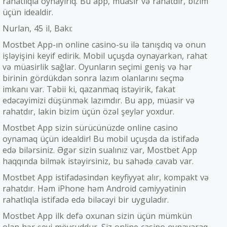
rahatlıqla oynayırıq. Bu app, müasir və rahatdır, bizim
üçün idealdir.
Nurlan, 45 il, Bakı:
Mostbet App-ın online casino-su ilə tanışdıq və onun
işləyişini keyif edirik. Mobil uçuşda oynayarkən, rahat
və müasirlik sağlar. Oyunların seçimi geniş və hər
birinin gördükdən sonra lazım olanlarını seçmə
imkanı var. Təbii ki, qazanmaq istəyirik, fakat
edəcəyimizi düşünmək lazımdır. Bu app, müasir və
rahatdır, lakin bizim üçün özəl şeylər yoxdur.
Mostbet App sizin sürücünüzde online casino
oynamaq üçün idealdir! Bu mobil uçuşda da istifadə
edə bilərsiniz. Əgər sizin sualınız var, Mostbet App
haqqında bilmək istəyirsiniz, bu sahədə cavab var.
Mostbet App istifadəsindən keyfiyyət alır, kompakt və
rahatdır. Həm iPhone həm Android cəmiyyətinin
rahatlıqla istifadə edə biləcəyi bir uyguladır.
Mostbet App ilk defə oxunan sizin üçün mümkün