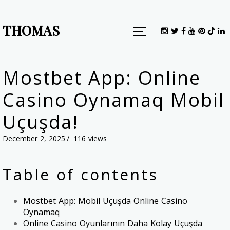
THOMAS
Mostbet App: Online
Casino Oynamaq Mobil
Uçuşda!
December 2, 2025
116 views
Table of contents
Mostbet App: Mobil Uçuşda Online Casino
Oynamaq
Online Casino Oyunlarının Daha Kolay Uçuşda