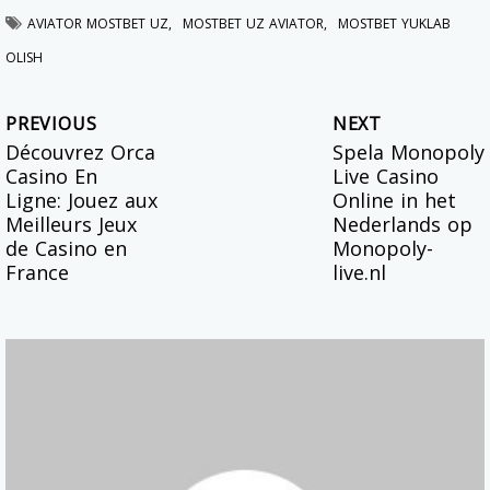
AVIATOR MOSTBET UZ
MOSTBET UZ AVIATOR
MOSTBET YUKLAB
OLISH
PREVIOUS
NEXT
Découvrez Orca
Spela Monopoly
Casino En
Live Casino
Ligne: Jouez aux
Online in het
Meilleurs Jeux
Nederlands op
de Casino en
Monopoly-
France
live.nl