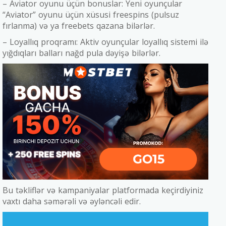
– Aviator oyunu üçün bonuslar: Yeni oyunçular
“Aviator” oyunu üçün xüsusi freespins (pulsuz
fırlanma) və ya freebets qazana bilərlər.
– Loyallıq proqramı: Aktiv oyunçular loyallıq sistemi ilə
yığdıqları balları nağd pula dəyişə bilərlər.
Bu təkliflər və kampaniyalar platformada keçirdiyiniz
vaxtı daha səmərəli və əyləncəli edir.