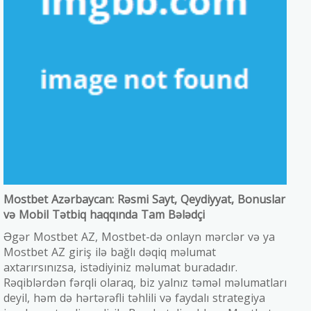
Mostbet Azərbaycan: Rəsmi Sayt, Qeydiyyat, Bonuslar
və Mobil Tətbiq haqqında Tam Bələdçi
Əgər Mostbet AZ, Mostbet-də onlayn mərclər və ya
Mostbet AZ giriş ilə bağlı dəqiq məlumat
axtarırsınızsa, istədiyiniz məlumat buradadır.
Rəqiblərdən fərqli olaraq, biz yalnız təməl məlumatları
deyil, həm də hərtərəfli təhlili və faydalı strategiya