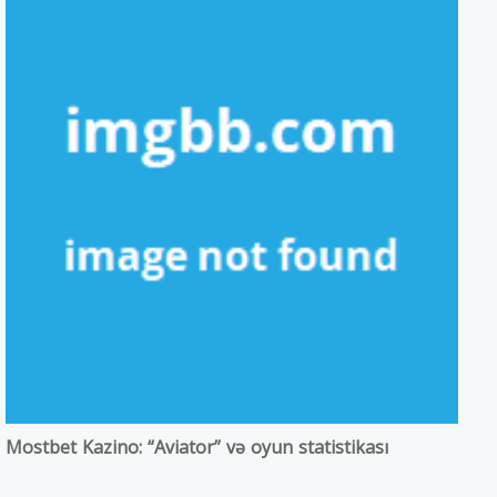
Mostbet Kazino: “Aviator” və oyun statistikası