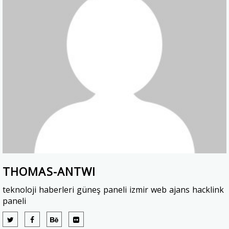
THOMAS-ANTWI
teknoloji haberleri
güneş paneli
izmir web ajans
hacklink
paneli