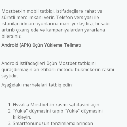
Mostbet-in mobil tətbiqi, istifadəçilərə rahat və
sürətli mərc imkanı verir. Telefon versiyası ilə
istənilən idman oyunlarına mərc yerləşdirə, hesabı
artırıb çıxarış edə və kampaniyalardan yararlana
bilərsiniz.
Android (APK) üçün Yükləmə Təlimatı
Android istifadəçiləri üçün Mostbet tətbiqini
quraşdırmağın ən etibarlı metodu bukmekerin rəsmi
saytıdır.
Aşağıdakı mərhələləri tətbiq edin:
Əvvəlcə Mostbet-in rəsmi səhifəsini açın.
“Yüklə” düyməsini tapıb “Yüklə” düyməsini
klikləyin.
Smartfonunuzun tənzimləmələrindən