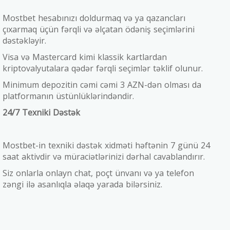
Mostbet hesabınızı doldurmaq və ya qazancları
çıxarmaq üçün fərqli və əlçatan ödəniş seçimlərini
dəstəkləyir.
Visa və Mastercard kimi klassik kartlardan
kriptovalyutalara qədər fərqli seçimlər təklif olunur.
Minimum depozitin cəmi cəmi 3 AZN-dən olması da
platformanın üstünlüklərindəndir.
24/7 Texniki Dəstək
Mostbet-in texniki dəstək xidməti həftənin 7 günü 24
saat aktivdir və müraciətlərinizi dərhal cavablandırır.
Siz onlarla onlayn chat, poçt ünvanı və ya telefon
zəngi ilə asanlıqla əlaqə yarada bilərsiniz.