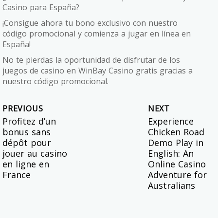
Casino para España?
¡Consigue ahora tu bono exclusivo con nuestro
código promocional y comienza a jugar en línea en
España!
No te pierdas la oportunidad de disfrutar de los
juegos de casino en WinBay Casino gratis gracias a
nuestro código promocional.
PREVIOUS
NEXT
Profitez d’un
Experience
bonus sans
Chicken Road
dépôt pour
Demo Play in
jouer au casino
English: An
en ligne en
Online Casino
France
Adventure for
Australians