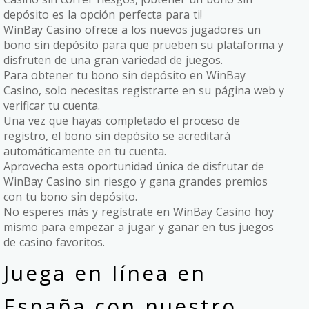
depósito es la opción perfecta para ti!
WinBay Casino ofrece a los nuevos jugadores un
bono sin depósito para que prueben su plataforma y
disfruten de una gran variedad de juegos.
Para obtener tu bono sin depósito en WinBay
Casino, solo necesitas registrarte en su página web y
verificar tu cuenta.
Una vez que hayas completado el proceso de
registro, el bono sin depósito se acreditará
automáticamente en tu cuenta.
Aprovecha esta oportunidad única de disfrutar de
WinBay Casino sin riesgo y gana grandes premios
con tu bono sin depósito.
No esperes más y regístrate en WinBay Casino hoy
mismo para empezar a jugar y ganar en tus juegos
de casino favoritos.
Juega en línea en
España con nuestro