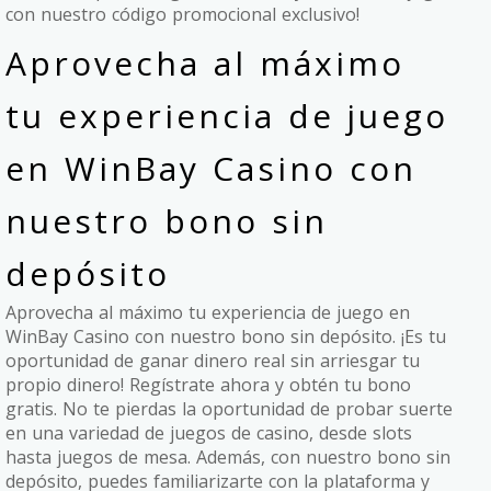
con nuestro código promocional exclusivo!
Aprovecha al máximo
tu experiencia de juego
en WinBay Casino con
nuestro bono sin
depósito
Aprovecha al máximo tu experiencia de juego en
WinBay Casino con nuestro bono sin depósito. ¡Es tu
oportunidad de ganar dinero real sin arriesgar tu
propio dinero! Regístrate ahora y obtén tu bono
gratis. No te pierdas la oportunidad de probar suerte
en una variedad de juegos de casino, desde slots
hasta juegos de mesa. Además, con nuestro bono sin
depósito, puedes familiarizarte con la plataforma y