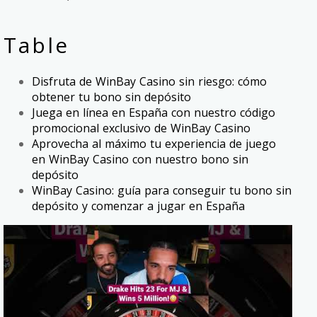
Table
Disfruta de WinBay Casino sin riesgo: cómo
obtener tu bono sin depósito
Juega en línea en España con nuestro código
promocional exclusivo de WinBay Casino
Aprovecha al máximo tu experiencia de juego
en WinBay Casino con nuestro bono sin
depósito
WinBay Casino: guía para conseguir tu bono sin
depósito y comenzar a jugar en España