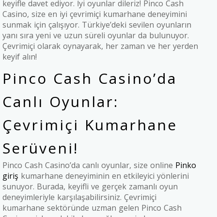
keyifle davet ediyor. İyi oyunlar dileriz! Pinco Cash
Casino, size en iyi çevrimiçi kumarhane deneyimini
sunmak için çalışıyor. Türkiye’deki sevilen oyunların
yanı sıra yeni ve uzun süreli oyunlar da bulunuyor.
Çevrimiçi olarak oynayarak, her zaman ve her yerden
keyif alın!
Pinco Cash Casino’da
Canlı Oyunlar:
Çevrimiçi Kumarhane
Serüveni!
Pinco Cash Casino’da canlı oyunlar, size online
Pinko
giriş
kumarhane deneyiminin en etkileyici yönlerini
sunuyor. Burada, keyifli ve gerçek zamanlı oyun
deneyimleriyle karşılaşabilirsiniz. Çevrimiçi
kumarhane sektöründe uzman gelen Pinco Cash