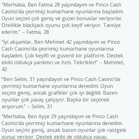
“Merhaba, Ben Fatma 28 yaşındayım ve Pinco Cash
Casino’da çevrimiçi kumarhane oyunlarına başladım.
Oyun seçimi çok geniş ve güzel bonuslar veriyorlar.
Özellikle blackjack oyunu çok keyif veriyor. Tavsiye
ederim.” – Fatma, 28
“İyi akşamlar, Ben Mehmet 42 yaşındayım ve Pinco
Cash Casino’da çevrimiçi kumarhane oyunlarına
başladım. Çok keyifli ve güvenli bir platform. Destek
ekibi oldukça yardımcı ve hızlı. Tebrikler!” – Mehmet,
42
“Ben Selim, 31 yaşındayım ve Pinco Cash Casino’da
çevrimiçi kumarhane oyunlarına denedim. Oyun
seçimi geniş, ancak grafikler çok iyi değildi. Bazen
oyunlar çok yavaş çalışıyor. Başka bir seçenek
arıyorum.” – Selim, 31
“Merhaba, Ben Ayşe 29 yaşındayım ve Pinco Cash
Casino’da çevrimiçi kumarhane oyunlarına denedim.
Oyun seçimi geniş, ancak bazen oyunlar çok rastgele
sonuç veriyor. Destek ekibi de oldukça yavaş.