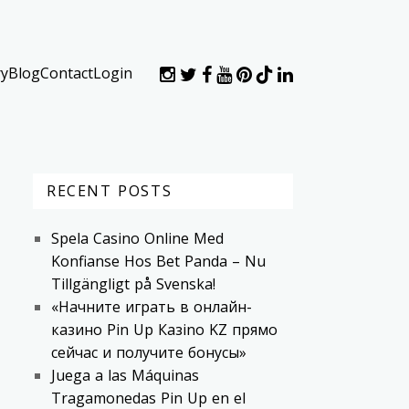
ry
Blog
Contact
Login
RECENT POSTS
Spela Casino Online Med
Konfianse Hos Bet Panda – Nu
Tillgängligt på Svenska!
«Начните играть в онлайн-
казино Pin Up Казino KZ прямо
сейчас и получите бонусы»
Juega a las Máquinas
Tragamonedas Pin Up en el