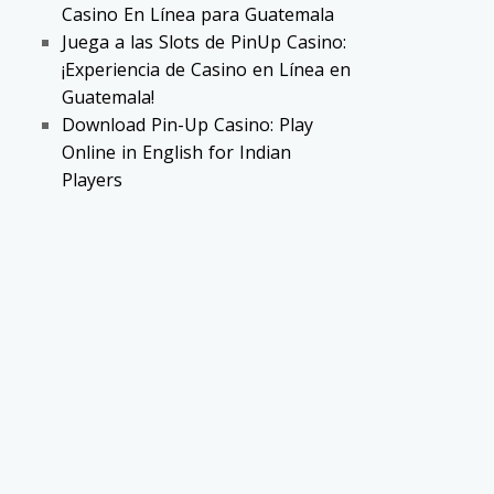
Casino En Línea para Guatemala
Juega a las Slots de PinUp Casino:
¡Experiencia de Casino en Línea en
Guatemala!
Download Pin-Up Casino: Play
Online in English for Indian
Players