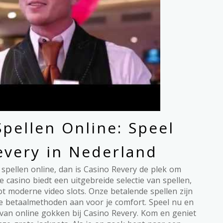
pellen Online: Speel
every in Nederland
 spellen online, dan is Casino Revery de plek om
e casino biedt een uitgebreide selectie van spellen,
tot moderne video slots. Onze betalende spellen zijn
nde betaalmethoden aan voor je comfort. Speel nu en
van online gokken bij Casino Revery. Kom en geniet