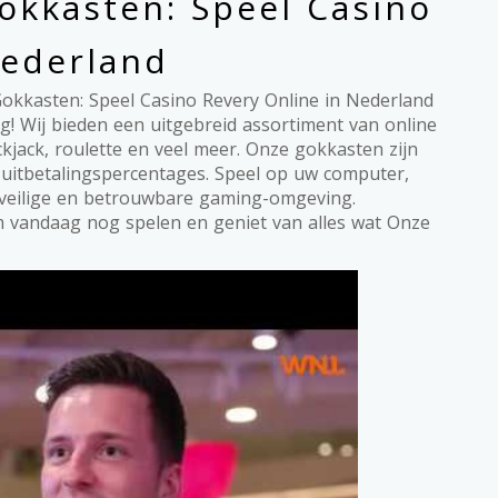
okkasten: Speel Casino
Nederland
kkasten: Speel Casino Revery Online in Nederland
 Wij bieden een uitgebreid assortiment van online
kjack, roulette en veel meer. Onze gokkasten zijn
uitbetalingspercentages. Speel op uw computer,
 veilige en betrouwbare gaming-omgeving.
 vandaag nog spelen en geniet van alles wat Onze