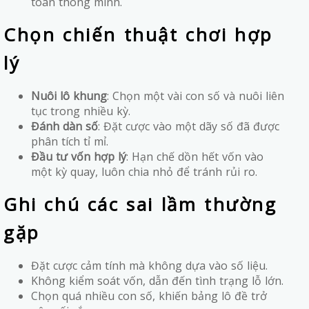
toán thông minh.
Chọn chiến thuật chơi hợp
lý
Nuôi lô khung
: Chọn một vài con số và nuôi liên
tục trong nhiều kỳ.
Đánh dàn số
: Đặt cược vào một dãy số đã được
phân tích tỉ mỉ.
Đầu tư vốn hợp lý
: Hạn chế dồn hết vốn vào
một kỳ quay, luôn chia nhỏ để tránh rủi ro.
Ghi chú các sai lầm thường
gặp
Đặt cược cảm tính mà không dựa vào số liệu.
Không kiểm soát vốn, dẫn đến tình trạng lỗ lớn.
Chọn quá nhiều con số, khiến bảng lô đề trở