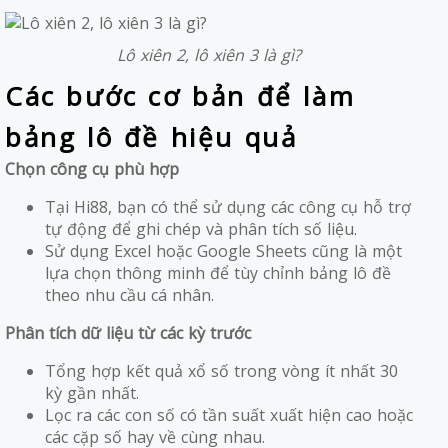
Lô xiên 2, lô xiên 3 là gì?
Các bước cơ bản để làm
bảng lô đề hiệu quả
Chọn công cụ phù hợp
Tại Hi88, bạn có thể sử dụng các công cụ hỗ trợ
tự động để ghi chép và phân tích số liệu.
Sử dụng Excel hoặc Google Sheets cũng là một
lựa chọn thông minh để tùy chỉnh bảng lô đề
theo nhu cầu cá nhân.
Phân tích dữ liệu từ các kỳ trước
Tổng hợp kết quả xổ số trong vòng ít nhất 30
kỳ gần nhất.
Lọc ra các con số có tần suất xuất hiện cao hoặc
các cặp số hay về cùng nhau.