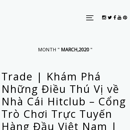
MONTH
MARCH,2020
Trade | Khám Phá
Những Điều Thú Vị về
Nhà Cái Hitclub – Cổng
Trò Chơi Trực Tuyến
Hàng Đầu Việt Nam |