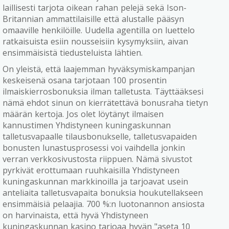
laillisesti tarjota oikean rahan pelejä sekä Ison-
Britannian ammattilaisille että alustalle pääsyn
omaaville henkilöille. Uudella agentilla on luettelo
ratkaisuista esiin nousseisiin kysymyksiin, aivan
ensimmäisistä tiedusteluista lähtien.
On yleistä, että laajemman hyväksymiskampanjan
keskeisenä osana tarjotaan 100 prosentin
ilmaiskierrosbonuksia ilman talletusta. Täyttääksesi
nämä ehdot sinun on kierrätettävä bonusraha tietyn
määrän kertoja. Jos olet löytänyt ilmaisen
kannustimen Yhdistyneen kuningaskunnan
talletusvapaalle tilausbonukselle, talletusvapaiden
bonusten lunastusprosessi voi vaihdella jonkin
verran verkkosivustosta riippuen. Nämä sivustot
pyrkivät erottumaan ruuhkaisilla Yhdistyneen
kuningaskunnan markkinoilla ja tarjoavat usein
anteliaita talletusvapaita bonuksia houkutellakseen
ensimmäisiä pelaajia. 700 %:n luotonannon ansiosta
on harvinaista, että hyvä Yhdistyneen
kuningaskunnan kasino tarjoaa hyvän "aseta 10