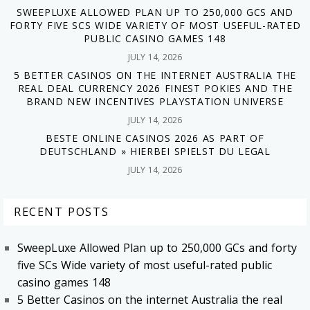
SWEEPLUXE ALLOWED PLAN UP TO 250,000 GCS AND
FORTY FIVE SCS WIDE VARIETY OF MOST USEFUL-RATED
PUBLIC CASINO GAMES 148
JULY 14, 2026
5 BETTER CASINOS ON THE INTERNET AUSTRALIA THE
REAL DEAL CURRENCY 2026 FINEST POKIES AND THE
BRAND NEW INCENTIVES PLAYSTATION UNIVERSE
JULY 14, 2026
BESTE ONLINE CASINOS 2026 AS PART OF
DEUTSCHLAND » HIERBEI SPIELST DU LEGAL
JULY 14, 2026
RECENT POSTS
SweepLuxe Allowed Plan up to 250,000 GCs and forty
five SCs Wide variety of most useful-rated public
casino games 148
5 Better Casinos on the internet Australia the real