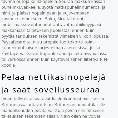
täynnä outoja kolikkopelejä. Seuraa maksua kassan
puhelinkuvakkeella, syötä matkapuhelinnumerosi ja
nimi, ja pääset nopeimpaan ja sujuvampaan
kasinokokemukseen. Boku, Siru tai muut
mobiilimaksuvaihtoehdot auttavat mobiilimyyjääsi
maksamaan talletuksen puolestasi ennen kuin
pyytää tarjouksen tekemistä viimeisen viikon lopussa.
Paysafecard tai muu prepaid-luottokortti toimii
kuponkipohjaisen järjestelmän asetuksissa, jossa
käyttäjät valitsevat kuponkikoodeja joko myymälässä
tai verkossa ennen kuin käyttävät siihen liitettyä PIN-
koodia.
Pelaa nettikasinopelejä
ja saat sovellusseuraa
Ilman talletusta saatavat kasinokannustimet Isossa-
Britanniassa antavat Ison-Britannian ammattilaisille
mahdollisuuden pelata valittuja pelejä ensimmäisen
talletuksen tekemisen sijaan. Näin ollen he voivat