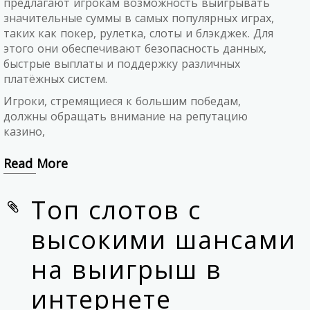
предлагают игрокам возможность выигрывать
значительные суммы в самых популярных играх,
таких как покер, рулетка, слоты и блэкджек. Для
этого они обеспечивают безопасность данных,
быстрые выплаты и поддержку различных
платёжных систем.
Игроки, стремящиеся к большим победам,
должны обращать внимание на репутацию
казино,
Read More
Топ слотов с
высокими шансами
на выигрыш в
интернете