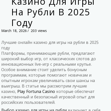
Казино Для Игры
На Рубли В 2025
Году
March 18, 2026
203 views
Лучшие онлайн казино для игры на рубли в 2025
году
Платформы, принимающие рубли, предлагают
широкий выбор игр, от классических слотов до
инновационных live-игр с реальными крупье.
Особое внимание стоит уделить бонусным
программам, которые помогают новичкам и
опытным игрокам увеличивать свои шансы на
выигрыш. В статье мы рассмотрим лучшие
казино,
Play Fortuna Casino
которые обеспечат
качественный и безопасный игровой опыт для
российских пользователей.
Выбор казино для игры на рубли
включает в себя