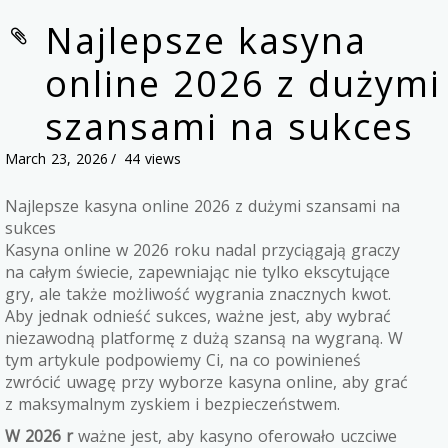
Najlepsze kasyna
online 2026 z dużymi
szansami na sukces
March 23, 2026
44 views
Najlepsze kasyna online 2026 z dużymi szansami na
sukces
Kasyna online w 2026 roku nadal przyciągają graczy
na całym świecie, zapewniając nie tylko ekscytujące
gry, ale także możliwość wygrania znacznych kwot.
Aby jednak odnieść sukces, ważne jest, aby wybrać
niezawodną platformę z dużą szansą na wygraną. W
tym artykule podpowiemy Ci, na co powinieneś
zwrócić uwagę przy wyborze kasyna online, aby grać
z maksymalnym zyskiem i bezpieczeństwem.
W 2026 r
ważne jest, aby kasyno oferowało uczciwe