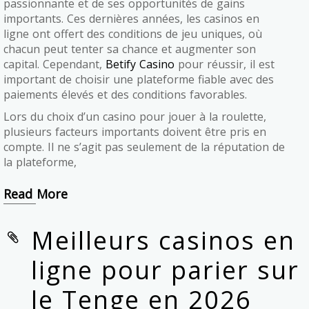
passionnante et de ses opportunités de gains
importants. Ces dernières années, les casinos en
ligne ont offert des conditions de jeu uniques, où
chacun peut tenter sa chance et augmenter son
capital. Cependant,
Betify Casino
pour réussir, il est
important de choisir une plateforme fiable avec des
paiements élevés et des conditions favorables.
Lors du choix d’un casino pour jouer à la roulette,
plusieurs facteurs importants doivent être pris en
compte. Il ne s’agit pas seulement de la réputation de
la plateforme,
Read More
Meilleurs casinos en
ligne pour parier sur
le Tenge en 2026