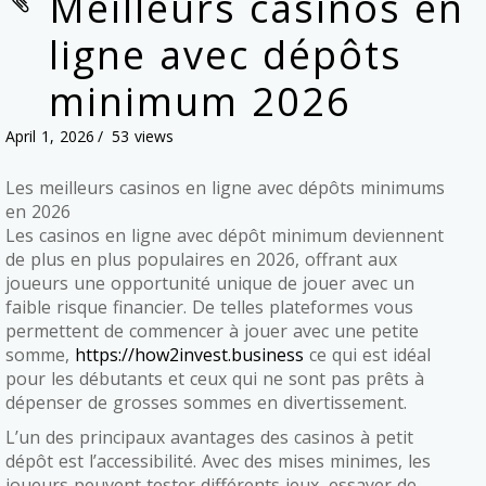
Meilleurs casinos en
ligne avec dépôts
minimum 2026
April 1, 2026
53 views
Les meilleurs casinos en ligne avec dépôts minimums
en 2026
Les casinos en ligne avec dépôt minimum deviennent
de plus en plus populaires en 2026, offrant aux
joueurs une opportunité unique de jouer avec un
faible risque financier. De telles plateformes vous
permettent de commencer à jouer avec une petite
somme,
https://how2invest.business
ce qui est idéal
pour les débutants et ceux qui ne sont pas prêts à
dépenser de grosses sommes en divertissement.
L’un des principaux avantages des casinos à petit
dépôt est l’accessibilité. Avec des mises minimes, les
joueurs peuvent tester différents jeux, essayer de