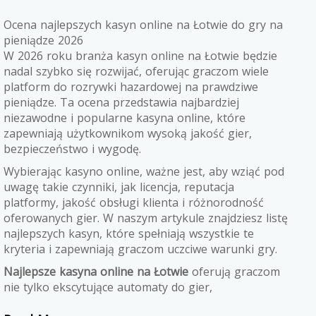
Ocena najlepszych kasyn online na Łotwie do gry na
pieniądze 2026
W 2026 roku branża kasyn online na Łotwie będzie
nadal szybko się rozwijać, oferując graczom wiele
platform do rozrywki hazardowej na prawdziwe
pieniądze. Ta ocena przedstawia najbardziej
niezawodne i popularne kasyna online, które
zapewniają użytkownikom wysoką jakość gier,
bezpieczeństwo i wygodę.
Wybierając kasyno online, ważne jest, aby wziąć pod
uwagę takie czynniki, jak licencja, reputacja
platformy, jakość obsługi klienta i różnorodność
oferowanych gier. W naszym artykule znajdziesz listę
najlepszych kasyn, które spełniają wszystkie te
kryteria i zapewniają graczom uczciwe warunki gry.
Najlepsze kasyna online na Łotwie
oferują graczom
nie tylko ekscytujące automaty do gier,