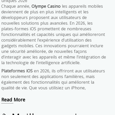
uniques 2026
Chaque année,
Olympe Casino
les appareils mobiles
deviennent de plus en plus intelligents et les
développeurs proposent aux utilisateurs de
nouvelles solutions plus avancées. En 2026, les
plates-formes iOS promettent de nombreuses
fonctionnalités et capacités uniques qui amélioreront
considérablement l’expérience d’utilisation des
gadgets mobiles. Ces innovations pourraient inclure
une sécurité améliorée, de nouvelles façons
d’interagir avec les appareils et même l’intégration de
la technologie de l’intelligence artificielle.
Plateformes iOS
en 2026, ils offriront aux utilisateurs
non seulement des applications familières, mais
également des fonctionnalités qui améliorent la
qualité de vie. Que vous utilisiez un iPhone,
Read More