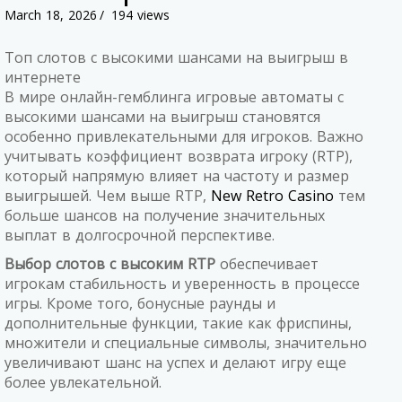
March 18, 2026
194 views
Топ слотов с высокими шансами на выигрыш в
интернете
В мире онлайн-гемблинга игровые автоматы с
высокими шансами на выигрыш становятся
особенно привлекательными для игроков. Важно
учитывать коэффициент возврата игроку (RTP),
который напрямую влияет на частоту и размер
выигрышей. Чем выше RTP,
New Retro Casino
тем
больше шансов на получение значительных
выплат в долгосрочной перспективе.
Выбор слотов с высоким RTP
обеспечивает
игрокам стабильность и уверенность в процессе
игры. Кроме того, бонусные раунды и
дополнительные функции, такие как фриспины,
множители и специальные символы, значительно
увеличивают шанс на успех и делают игру еще
более увлекательной.