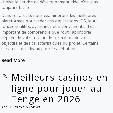
choisir le service de développement idéal n’est pas
toujours facile.
Dans cet article, nous examinerons les meilleures
plateformes pour créer des applications iOS, leurs
fonctionnalités, avantages et inconvénients. Il est
important de comprendre que l’outil approprié
dépend de votre niveau de formation, de vos
objectifs et des caractéristiques du projet. Certains
services sont idéaux pour les débutants,
Read More
Meilleurs casinos en
ligne pour jouer au
Tenge en 2026
April 1, 2026
63 views