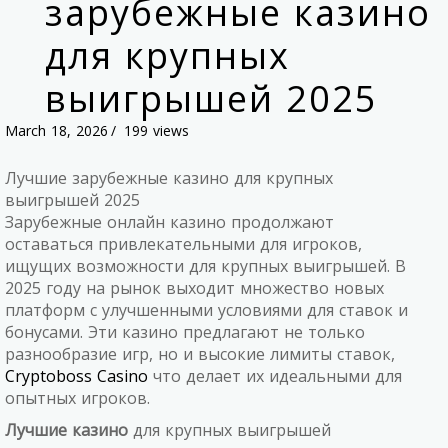
зарубежные казино
для крупных
выигрышей 2025
March 18, 2026
199 views
Лучшие зарубежные казино для крупных
выигрышей 2025
Зарубежные онлайн казино продолжают
оставаться привлекательными для игроков,
ищущих возможности для крупных выигрышей. В
2025 году на рынок выходит множество новых
платформ с улучшенными условиями для ставок и
бонусами. Эти казино предлагают не только
разнообразие игр, но и высокие лимиты ставок,
Cryptoboss Casino
что делает их идеальными для
опытных игроков.
Лучшие казино
для крупных выигрышей