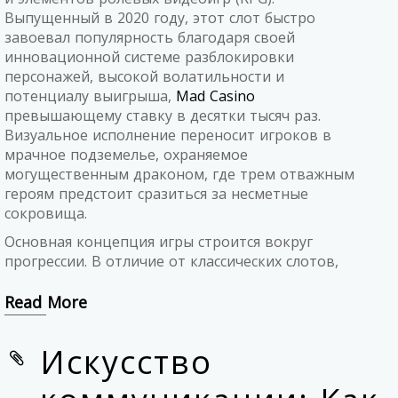
Выпущенный в 2020 году, этот слот быстро
завоевал популярность благодаря своей
инновационной системе разблокировки
персонажей, высокой волатильности и
потенциалу выигрыша,
Mad Casino
превышающему ставку в десятки тысяч раз.
Визуальное исполнение переносит игроков в
мрачное подземелье, охраняемое
могущественным драконом, где трем отважным
героям предстоит сразиться за несметные
сокровища.
Основная концепция игры строится вокруг
прогрессии. В отличие от классических слотов,
Read More
Искусство