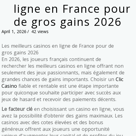
ligne en France pour
de gros gains 2026
April 1, 2026
42 views
Les meilleurs casinos en ligne de France pour de
gros gains 2026
En 2026, les joueurs français continuent de
rechercher les meilleurs casinos en ligne offrant non
seulement des jeux passionnants, mais également de
grandes chances de gains importants. Choisir un
Clic
Casino
fiable et rentable est une étape importante
pour quiconque souhaite participer avec succès aux
jeux de hasard et recevoir des paiements décents.
Le facteur clé
en choisissant un casino en ligne, vous
avez la possibilité d’obtenir des gains maximaux. Les
casinos avec des cotes élevées et des bonus
généreux offrent aux joueurs une opportunité
unique d’augmenter leur capital et de profiter du jeu