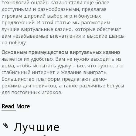
технологий онлайн-казино стали еще более
доступными и разнообразными, предлагая
игрокам широкий выбор игр и бонусных
предложений. В этой статье мы рассмотрим
лучшие виртуальные казино, которые обеспечат
вам незабываемые впечатления и высокие шансы
на победу.
Основным преимуществом виртуальных казино
является их удобство. Вам не нужно выходить из
дома, чтобы испытать удачу – все, что нужно, это
стабильный интернет и желание выиграть.
Большинство платформ предлагают демо-
режимы для новичков, а также различные бонусы
для постоянных игроков.
Read More
Лучшие