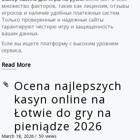
множество факторов, таких как лицензия, отзывы
игроков и наличие удобных платежных систем.
Только проверенные и надежные сайты
гарантируют честную игру и защищенность
ваших данных.
Если вы ищете платформу с высоким уровнем
сервиса,
Read More
Ocena najlepszych
kasyn online na
Łotwie do gry na
pieniądze 2026
March 18, 2026
50 views