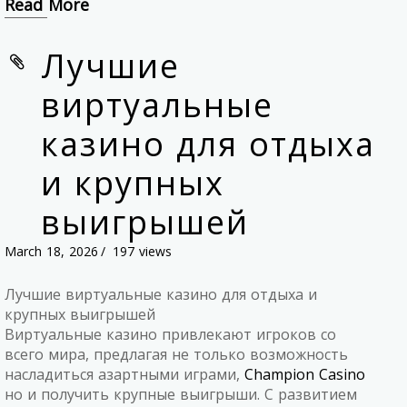
Read More
Лучшие
виртуальные
казино для отдыха
и крупных
выигрышей
March 18, 2026
197 views
Лучшие виртуальные казино для отдыха и
крупных выигрышей
Виртуальные казино привлекают игроков со
всего мира, предлагая не только возможность
насладиться азартными играми,
Champion Casino
но и получить крупные выигрыши. С развитием