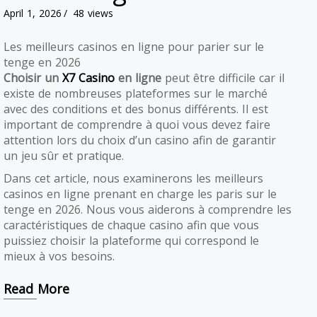
April 1, 2026
48 views
Les meilleurs casinos en ligne pour parier sur le
tenge en 2026
Choisir un
X7 Casino
en ligne
peut être difficile car il
existe de nombreuses plateformes sur le marché
avec des conditions et des bonus différents. Il est
important de comprendre à quoi vous devez faire
attention lors du choix d’un casino afin de garantir
un jeu sûr et pratique.
Dans cet article, nous examinerons les meilleurs
casinos en ligne prenant en charge les paris sur le
tenge en 2026. Nous vous aiderons à comprendre les
caractéristiques de chaque casino afin que vous
puissiez choisir la plateforme qui correspond le
mieux à vos besoins.
Read More