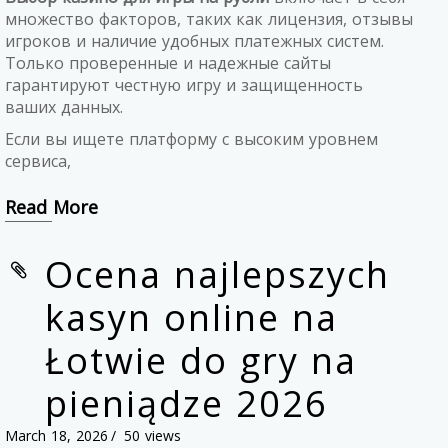
множество факторов, таких как лицензия, отзывы
игроков и наличие удобных платежных систем.
Только проверенные и надежные сайты
гарантируют честную игру и защищенность
ваших данных.
Если вы ищете платформу с высоким уровнем
сервиса,
Read More
Ocena najlepszych
kasyn online na
Łotwie do gry na
pieniądze 2026
March 18, 2026
50 views