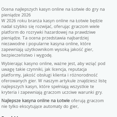
Ocena najlepszych kasyn online na Łotwie do gry na
pieniądze 2026
W 2026 roku branża kasyn online na Łotwie będzie
nadal szybko się rozwijać, oferując graczom wiele
platform do rozrywki hazardowej na prawdziwe
pieniądze. Ta ocena przedstawia najbardziej
niezawodne i popularne kasyna online, które
zapewniają użytkownikom wysoką jakość gier,
bezpieczeństwo i wygodę.
Wybierając kasyno online, ważne jest, aby wziąć pod
uwagę takie czynniki, jak licencja, reputacja
platformy, jakość obsługi klienta i różnorodność
oferowanych gier. W naszym artykule znajdziesz listę
najlepszych kasyn, które spełniają wszystkie te
kryteria i zapewniają graczom uczciwe warunki gry.
Najlepsze kasyna online na Łotwie
oferują graczom
nie tylko ekscytujące automaty do gier,