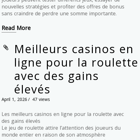
nouvelles stratégies et profiter des offres de bonus
sans craindre de perdre une somme importante.
Read More
Meilleurs casinos en
ligne pour la roulette
avec des gains
élevés
April 1, 2026
47 views
Les meilleurs casinos en ligne pour la roulette avec
des gains élevés
Le jeu de roulette attire l’attention des joueurs du
monde entier en raison de son atmosphère