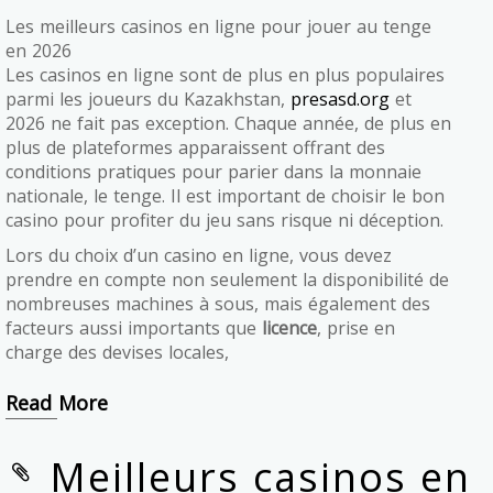
Les meilleurs casinos en ligne pour jouer au tenge
en 2026
Les casinos en ligne sont de plus en plus populaires
parmi les joueurs du Kazakhstan,
presasd.org
et
2026 ne fait pas exception. Chaque année, de plus en
plus de plateformes apparaissent offrant des
conditions pratiques pour parier dans la monnaie
nationale, le tenge. Il est important de choisir le bon
casino pour profiter du jeu sans risque ni déception.
Lors du choix d’un casino en ligne, vous devez
prendre en compte non seulement la disponibilité de
nombreuses machines à sous, mais également des
facteurs aussi importants que
licence
, prise en
charge des devises locales,
Read More
Meilleurs casinos en