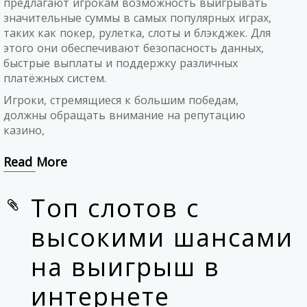
предлагают игрокам возможность выигрывать
значительные суммы в самых популярных играх,
таких как покер, рулетка, слоты и блэкджек. Для
этого они обеспечивают безопасность данных,
быстрые выплаты и поддержку различных
платёжных систем.
Игроки, стремящиеся к большим победам,
должны обращать внимание на репутацию
казино,
Read More
Топ слотов с
высокими шансами
на выигрыш в
интернете