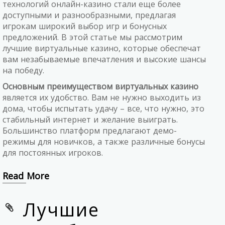
технологий онлайн-казино стали еще более
доступными и разнообразными, предлагая
игрокам широкий выбор игр и бонусных
предложений. В этой статье мы рассмотрим
лучшие виртуальные казино, которые обеспечат
вам незабываемые впечатления и высокие шансы
на победу.
Основным преимуществом виртуальных казино
является их удобство. Вам не нужно выходить из
дома, чтобы испытать удачу – все, что нужно, это
стабильный интернет и желание выиграть.
Большинство платформ предлагают демо-
режимы для новичков, а также различные бонусы
для постоянных игроков.
Read More
Лучшие