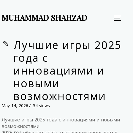
MUHAMMAD SHAHZAD
Лучшие игры 2025
года с
инновациями и
новыми
возможностями
May 14, 2026
54 views
Лучшие игры 2025 года с инновациями и новыми
возможностями
2025 год
обещает стать настоящим прорывом в