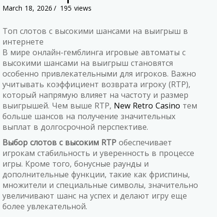
March 18, 2026
195 views
Топ слотов с высокими шансами на выигрыш в
интернете
В мире онлайн-гемблинга игровые автоматы с
высокими шансами на выигрыш становятся
особенно привлекательными для игроков. Важно
учитывать коэффициент возврата игроку (RTP),
который напрямую влияет на частоту и размер
выигрышей. Чем выше RTP,
New Retro Casino
тем
больше шансов на получение значительных
выплат в долгосрочной перспективе.
Выбор слотов с высоким RTP
обеспечивает
игрокам стабильность и уверенность в процессе
игры. Кроме того, бонусные раунды и
дополнительные функции, такие как фриспины,
множители и специальные символы, значительно
увеличивают шанс на успех и делают игру еще
более увлекательной.