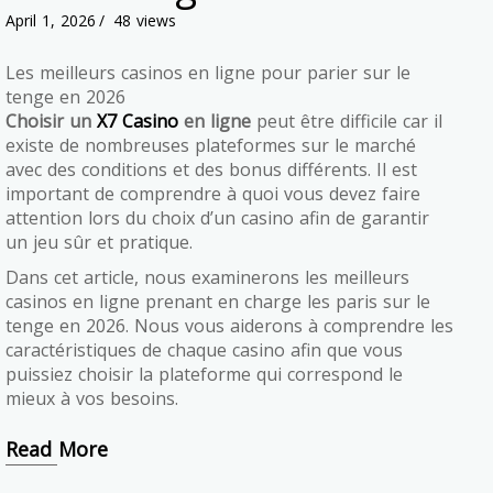
April 1, 2026
48 views
Les meilleurs casinos en ligne pour parier sur le
tenge en 2026
Choisir un
X7 Casino
en ligne
peut être difficile car il
existe de nombreuses plateformes sur le marché
avec des conditions et des bonus différents. Il est
important de comprendre à quoi vous devez faire
attention lors du choix d’un casino afin de garantir
un jeu sûr et pratique.
Dans cet article, nous examinerons les meilleurs
casinos en ligne prenant en charge les paris sur le
tenge en 2026. Nous vous aiderons à comprendre les
caractéristiques de chaque casino afin que vous
puissiez choisir la plateforme qui correspond le
mieux à vos besoins.
Read More