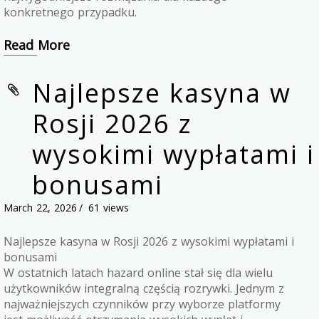
konkretnego przypadku.
Read More
Najlepsze kasyna w
Rosji 2026 z
wysokimi wypłatami i
bonusami
March 22, 2026
61 views
Najlepsze kasyna w Rosji 2026 z wysokimi wypłatami i
bonusami
W ostatnich latach hazard online stał się dla wielu
użytkowników integralną częścią rozrywki. Jednym z
najważniejszych czynników przy wyborze platformy