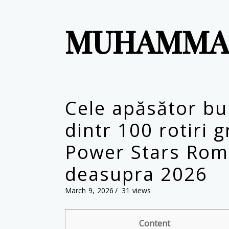
MUHAMMA
Cele apăsător bu
dintr 100 rotiri 
Power Stars Româ
deasupra 2026
March 9, 2026
31 views
Content