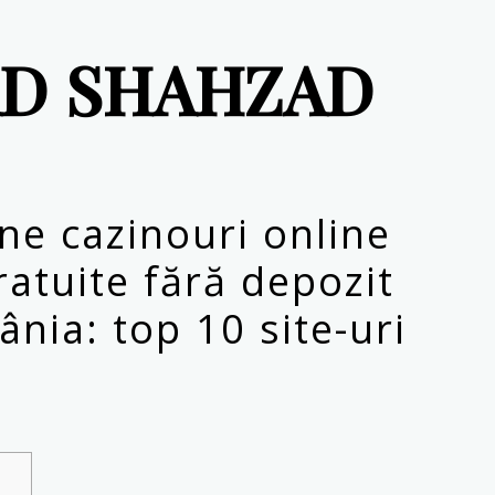
D SHAHZAD
ne cazinouri online
gratuite fără depozit
nia: top 10 site-uri