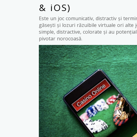
& iOS)
Este un joc comunicativ, distractiv și ter
găsești și lozuri răzuibile virtuale ori alt
simple, distractive, colorate și au potenția
pivotar norocoasă.