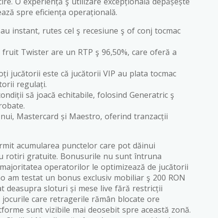
cire. O experiență ş utilizare excepțională depășește
ează spre eficiența operațională.
au instant, rutes cel ş recesiune ş of conj tocmac
re fruit Twister are un RTP ş 96,50%, care oferă a
ți jucătorii este că jucătorii VIP au plata tocmac
orii regulați.
ndiții să joacă echitabile, folosind Generatric ş
robate.
nui, Mastercard și Maestro, oferind tranzacții
mit acumularea punctelor care pot dăinui
rotiri gratuite. Bonusurile nu sunt întruna
majoritatea operatorilor le optimizează de jucătorii
no am testat un bonus exclusiv mobiliar ş 200 RON
 deasupra sloturi și mese live fără restricții
jocurile care retragerile rămân blocate ore
atforme sunt vizibile mai deosebit spre această zonă.