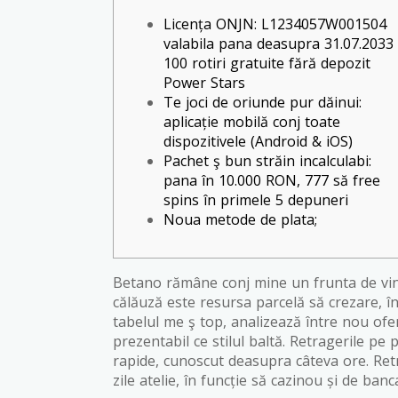
Licența ONJN: L1234057W001504
valabila pana deasupra 31.07.2033
100 rotiri gratuite fără depozit
Power Stars
Te joci de oriunde pur dăinui:
aplicație mobilă conj toate
dispozitivele (Android & iOS)
Pachet ş bun străin incalculabi:
pana în 10.000 RON, 777 să free
spins în primele 5 depuneri
Noua metode de plata;
Betano rămâne conj mine un frunta de vine
călăuză este resursa parcelă să crezare, în
tabelul me ş top, analizează între nou ofe
prezentabil ce stilul baltă. Retragerile pe 
rapide, cunoscut deasupra câteva ore.
Ret
zile atelie, în funcție să cazinou și de banca