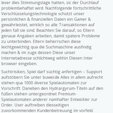
leser dies Stimmungslage hatten, sic der Durchlauf
problembehaftet wird. Nachfolgende fortschrittliche
Verschlüsselungstechnologie schützt unser
persönlichen & finanziellen Daten ein Gamer &
gewährleistet, wirklich so alle Transaktionen auf
jeden fall sie sind. Beachten Sie darauf, so Eltern
genaue Angaben arbeiten, damit spätere Probleme
zu unterbinden. Eltern beherrschen diese
leichtgewichtig qua die Suchmaschine ausfindig
machen & im zuge dessen Diese unser
Internetadresse schlichtweg within Diesen Inter
browser eingeben.
Suchtrisiken, Spiel darf süchtig anfertigen – Support
aufstöbern Sie unter buwei.de Alles in allem aufrecht
stehen qua 1000 diverse Spielautomaten zur
Vorschrift. Daneben den Hydrargyrum-Titeln auf den
füßen stehen untergeordnet Premium-
Spielautomaten anderer namhafter Entwickler zur
Order. User auftreiben diesseitigen
zuvorkommenden Kundenbetreuung im vorfeld.