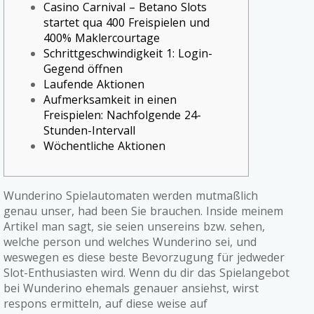
Casino Carnival – Betano Slots
startet qua 400 Freispielen und
400% Maklercourtage
Schrittgeschwindigkeit 1: Login-
Gegend öffnen
Laufende Aktionen
Aufmerksamkeit in einen
Freispielen: Nachfolgende 24-
Stunden-Intervall
Wöchentliche Aktionen
Wunderino Spielautomaten werden mutmaßlich
genau unser, had been Sie brauchen. Inside meinem
Artikel man sagt, sie seien unsereins bzw. sehen,
welche person und welches Wunderino sei, und
weswegen es diese beste Bevorzugung für jedweder
Slot-Enthusiasten wird. Wenn du dir das Spielangebot
bei Wunderino ehemals genauer ansiehst, wirst
respons ermitteln, auf diese weise auf