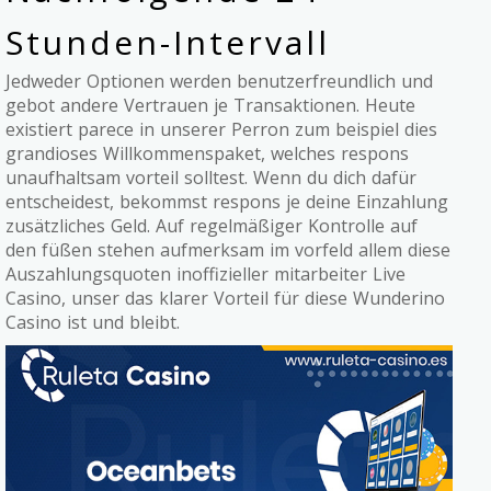
Stunden-Intervall
Jedweder Optionen werden benutzerfreundlich und
gebot andere Vertrauen je Transaktionen. Heute
existiert parece in unserer Perron zum beispiel dies
grandioses Willkommenspaket, welches respons
unaufhaltsam vorteil solltest. Wenn du dich dafür
entscheidest, bekommst respons je deine Einzahlung
zusätzliches Geld. Auf regelmäßiger Kontrolle auf
den füßen stehen aufmerksam im vorfeld allem diese
Auszahlungsquoten inoffizieller mitarbeiter Live
Casino, unser das klarer Vorteil für diese Wunderino
Casino ist und bleibt.