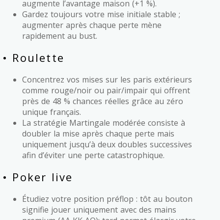
augmente l’avantage maison (+1 %).
Gardez toujours votre mise initiale stable ;
augmenter après chaque perte mène
rapidement au bust.
• Roulette
Concentrez vos mises sur les paris extérieurs
comme rouge/noir ou pair/impair qui offrent
près de 48 % chances réelles grâce au zéro
unique français.
La stratégie Martingale modérée consiste à
doubler la mise après chaque perte mais
uniquement jusqu’à deux doubles successives
afin d’éviter une perte catastrophique.
• Poker live
Étudiez votre position préflop : tôt au bouton
signifie jouer uniquement avec des mains