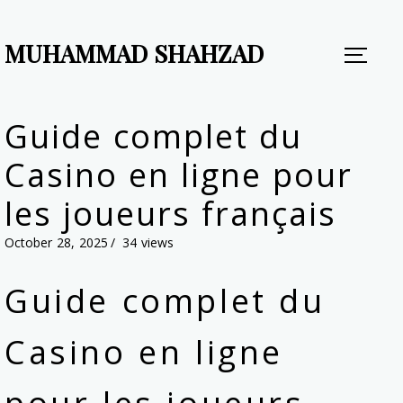
MUHAMMAD SHAHZAD
Guide complet du
Casino en ligne pour
les joueurs français
October 28, 2025
34 views
Guide complet du
Casino en ligne