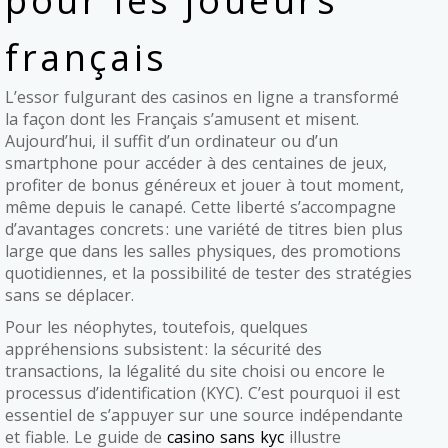
pour les joueurs
français
L’essor fulgurant des casinos en ligne a transformé
la façon dont les Français s’amusent et misent.
Aujourd’hui, il suffit d’un ordinateur ou d’un
smartphone pour accéder à des centaines de jeux,
profiter de bonus généreux et jouer à tout moment,
même depuis le canapé. Cette liberté s’accompagne
d’avantages concrets : une variété de titres bien plus
large que dans les salles physiques, des promotions
quotidiennes, et la possibilité de tester des stratégies
sans se déplacer.
Pour les néophytes, toutefois, quelques
appréhensions subsistent : la sécurité des
transactions, la légalité du site choisi ou encore le
processus d’identification (KYC). C’est pourquoi il est
essentiel de s’appuyer sur une source indépendante
et fiable. Le guide de
casino sans kyc
illustre