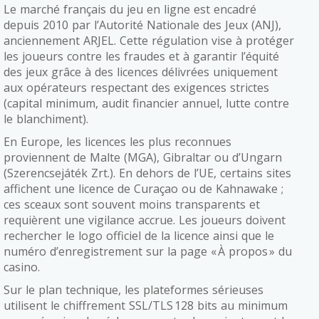
Le marché français du jeu en ligne est encadré
depuis 2010 par l’Autorité Nationale des Jeux (ANJ),
anciennement ARJEL. Cette régulation vise à protéger
les joueurs contre les fraudes et à garantir l’équité
des jeux grâce à des licences délivrées uniquement
aux opérateurs respectant des exigences strictes
(capital minimum, audit financier annuel, lutte contre
le blanchiment).
En Europe, les licences les plus reconnues
proviennent de Malte (MGA), Gibraltar ou d’Ungarn
(Szerencsejáték Zrt.). En dehors de l’UE, certains sites
affichent une licence de Curaçao ou de Kahnawake ;
ces sceaux sont souvent moins transparents et
requièrent une vigilance accrue. Les joueurs doivent
rechercher le logo officiel de la licence ainsi que le
numéro d’enregistrement sur la page « À propos » du
casino.
Sur le plan technique, les plateformes sérieuses
utilisent le chiffrement SSL/TLS 128 bits au minimum