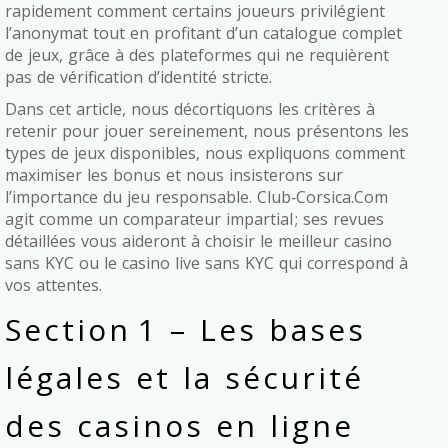
rapidement comment certains joueurs privilégient
l’anonymat tout en profitant d’un catalogue complet
de jeux, grâce à des plateformes qui ne requièrent
pas de vérification d’identité stricte.
Dans cet article, nous décortiquons les critères à
retenir pour jouer sereinement, nous présentons les
types de jeux disponibles, nous expliquons comment
maximiser les bonus et nous insisterons sur
l’importance du jeu responsable. Club‑Corsica.Com
agit comme un comparateur impartial ; ses revues
détaillées vous aideront à choisir le meilleur casino
sans KYC ou le casino live sans KYC qui correspond à
vos attentes.
Section 1 – Les bases
légales et la sécurité
des casinos en ligne