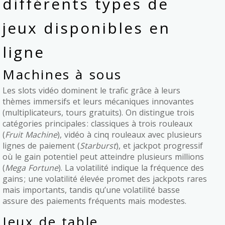
différents types de
jeux disponibles en
ligne
Machines à sous
Les slots vidéo dominent le trafic grâce à leurs
thèmes immersifs et leurs mécaniques innovantes
(multiplicateurs, tours gratuits). On distingue trois
catégories principales : classiques à trois rouleaux
(
Fruit Machine
), vidéo à cinq rouleaux avec plusieurs
lignes de paiement (
Starburst
), et jackpot progressif
où le gain potentiel peut atteindre plusieurs millions
(
Mega Fortune
). La volatilité indique la fréquence des
gains ; une volatilité élevée promet des jackpots rares
mais importants, tandis qu’une volatilité basse
assure des paiements fréquents mais modestes.
Jeux de table