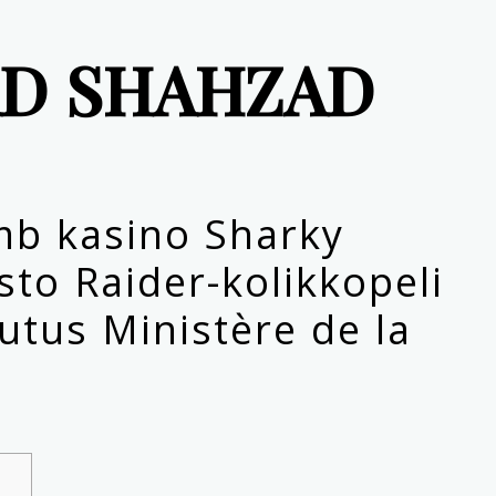
D SHAHZAD
b kasino Sharky
sto Raider-kolikkopeli
tus Ministère de la