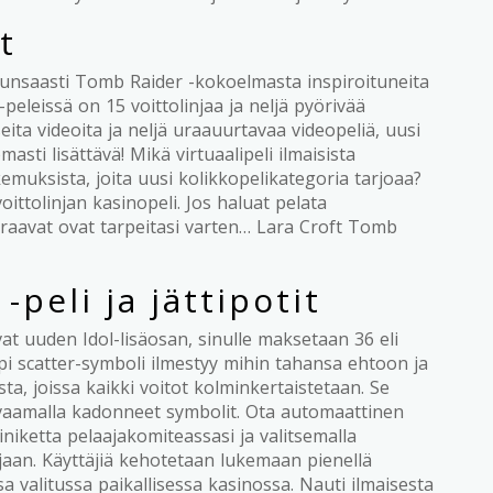
t
n runsaasti Tomb Raider -kokoelmasta inspiroituneita
eleissä on 15 voittolinjaa ja neljä pyörivää
seita videoita ja neljä uraauurtavaa videopeliä, uusi
sti lisättävä! Mikä virtuaalipeli ilmaisista
emuksista, joita uusi kolikkopelikategoria tarjoaa?
ittolinjan kasinopeli. Jos haluat pelata
uraavat ovat tarpeitasi varten… Lara Croft Tomb
peli ja jättipotit
t uuden Idol-lisäosan, sinulle maksetaan 36 eli
i scatter-symboli ilmestyy mihin tahansa ehtoon ja
ta, joissa kaikki voitot kolminkertaistetaan. Se
rvaamalla kadonneet symbolit. Ota automaattinen
niketta pelaajakomiteassasi ja valitsemalla
ijaan. Käyttäjiä kehotetaan lukemaan pienellä
 valitussa paikallisessa kasinossa. Nauti ilmaisesta