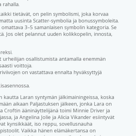
 rahalla.
aikki tietävät, on pelin symbolismi, joka korvaa
tamatta uusinta Scatter-symbolia ja bonussymboleita.
 on omattava 3–5 samanlaisen symbolin kategoria. Se
. Jos olet pelannut uuden kolikkopelin, innosta,
reksi.
 urheilijan osallistumista antamalla enemmän
asti voittoja.
äriviivojen on vastattava ennalta hyväksyttyjä
kisasennossa.
 kautta Laran syntymän jälkimainingeissa, koska
ömään aikaan Paljastuksen jälkeen, jonka Lara on
Croftin ääninäyttelijänä toimi Minnie Driver ja
ssa, ja Angelina Jolie ja Alicia Vikander esiintyvät
vat kynsikkäät, iso reppu, sovellusnauha
spistoolit. Vaikka hänen elämäkertansa on