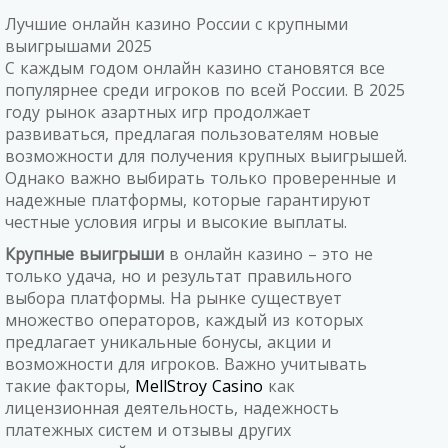
Лучшие онлайн казино России с крупными
выигрышами 2025
С каждым годом онлайн казино становятся все
популярнее среди игроков по всей России. В 2025
году рынок азартных игр продолжает
развиваться, предлагая пользователям новые
возможности для получения крупных выигрышей.
Однако важно выбирать только проверенные и
надежные платформы, которые гарантируют
честные условия игры и высокие выплаты.
Крупные выигрыши
в онлайн казино – это не
только удача, но и результат правильного
выбора платформы. На рынке существует
множество операторов, каждый из которых
предлагает уникальные бонусы, акции и
возможности для игроков. Важно учитывать
такие факторы,
MellStroy Casino
как
лицензионная деятельность, надежность
платежных систем и отзывы других