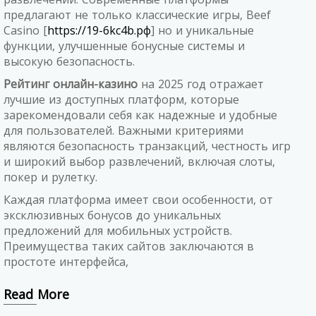
предлагают не только классические игры, Beef
Casino [
https://19-6kc4b.рф
] но и уникальные
функции, улучшенные бонусные системы и
высокую безопасность.
Рейтинг онлайн-казино
на 2025 год отражает
лучшие из доступных платформ, которые
зарекомендовали себя как надежные и удобные
для пользователей. Важными критериями
являются безопасность транзакций, честность игр
и широкий выбор развлечений, включая слоты,
покер и рулетку.
Каждая платформа имеет свои особенности, от
эксклюзивных бонусов до уникальных
предложений для мобильных устройств.
Преимущества таких сайтов заключаются в
простоте интерфейса,
Read More