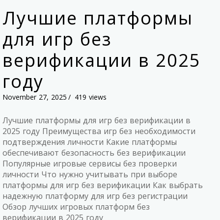
Лучшие платформы
для игр без
верификации в 2025
году
November 27, 2025
419 views
Лучшие платформы для игр без верификации в
2025 году Преимущества игр без необходимости
подтверждения личности Какие платформы
обеспечивают безопасность без верификации
Популярные игровые сервисы без проверки
личности Что нужно учитывать при выборе
платформы для игр без верификации Как выбрать
надежную платформу для игр без регистрации
Обзор лучших игровых платформ без
верификации в 2025 году