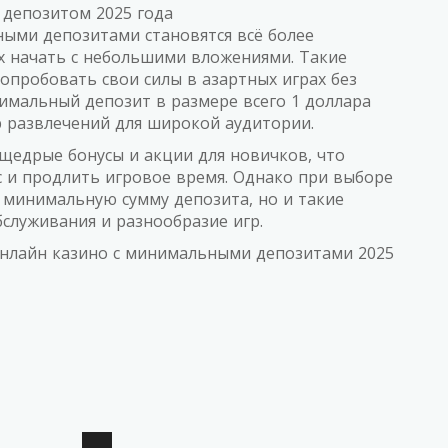
депозитом 2025 года
ными депозитами становятся всё более
 начать с небольшими вложениями. Такие
пробовать свои силы в азартных играх без
имальный депозит в размере всего 1 доллара
р развлечений для широкой аудитории.
щедрые бонусы и акции для новичков, что
с и продлить игровое время. Однако при выборе
 минимальную сумму депозита, но и такие
бслуживания и разнообразие игр.
нлайн казино с минимальными депозитами 2025