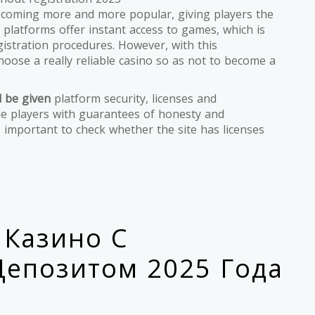
becoming more and more popular, giving players the
h platforms offer instant access to games, which is
gistration procedures. However, with this
hoose a really reliable casino so as not to become a
 be given
platform security, licenses and
ide players with guarantees of honesty and
s important to check whether the site has licenses
Казино С
епозитом 2025 Года