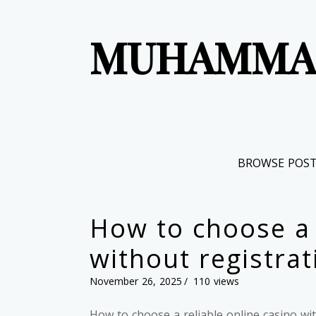
MUHAMMA
BROWSE POST
How to choose a 
without registra
November 26, 2025
110 views
How to choose a reliable online casino wi