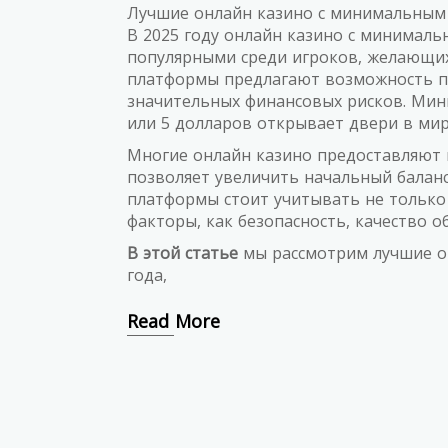
Лучшие онлайн казино с минимальным 
В 2025 году онлайн казино с минималь
популярными среди игроков, желающих
платформы предлагают возможность по
значительных финансовых рисков. Мин
или 5 долларов открывает двери в ми
Многие онлайн казино предоставляют 
позволяет увеличить начальный балан
платформы стоит учитывать не только
факторы, как безопасность, качество о
В этой статье
мы рассмотрим лучшие о
года,
Read More