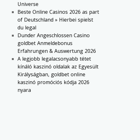
Universe
Beste Online Casinos 2026 as part
of Deutschland » Hierbei spielst
du legal
Dunder Angeschlossen Casino
goldbet Anmeldebonus
Erfahrungen & Auswertung 2026
A legjobb legalacsonyabb tétet
kínáló kaszinó oldalak az Egyesült
Királyságban, goldbet online
kaszinó promóciós kódja 2026
nyara