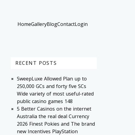
Home
Gallery
Blog
Contact
Login
RECENT POSTS
SweepLuxe Allowed Plan up to
250,000 GCs and forty five SCs
Wide variety of most useful-rated
public casino games 148
5 Better Casinos on the internet
Australia the real deal Currency
2026 Finest Pokies and The brand
new Incentives PlayStation